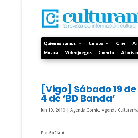
Quiénes somos
Cursos
Cine
Ar
Música
Videojuegos
Cuento
Aforis
[Vigo] Sábado 19 de 
4 de ‘BD Banda’
Jun 19, 2010
|
Agenda Cómic
,
Agenda Culturam
Por
Sofía A
.