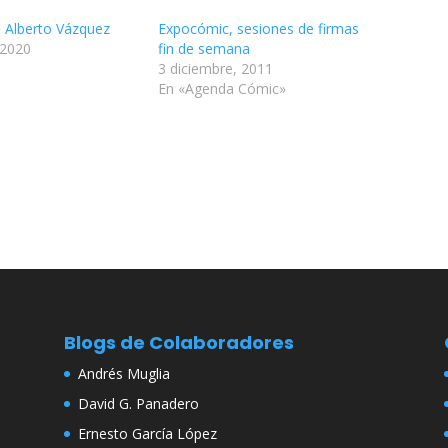
e Alberto Vázquez
Expocómic, sesiones de firmas
 2020
fin de semana
3 diciembre, 2011
En «Agenda Cómic»
Blogs de Colaboradores
Andrés Muglia
David G. Panadero
Ernesto García López