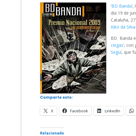
‘
BD Banda
‘,
día 19 de jun
Cataluña, 27
Kiko da Silva
BD Banda es 
ciegas
‘, con
Seguí
, que 
Comparte esto:
X
Facebook
LinkedIn
Relacionado