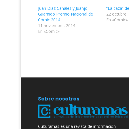
Juan Díaz Canales y Juanjo
“La caza” d
Guarnido Premio Nacional de
22 octubre,
Cómic 2014
En «Cómic»
11 noviembre, 2014
En «Cómic»
Sobre nosotros
Culturamas es una revista de información