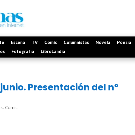
te
Escena
TV
Cómic
Columnistas
Novela
Poesía
mos
Fotografía
LibroLandia
junio. Presentación del nº
as
,
Cómic