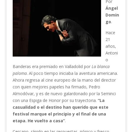
Por
Ángel
Domin
go
.
Hace
21
años,
Antoni
o
Banderas era premiado en Valladolid por
La blanca
paloma
. Al poco tiempo iniciaba la aventura americana.
Ahora regresa al cine europeo de la mano del director
con quien mejores papeles ha firmado, Pedro
Almodóvar, y es de nuevo galardonado por la Seminci
con una Espiga de Honor por su trayectoria.
“La
casualidad o el destino han querido que este
festival marque el principio y el final de una
etapa. He vuelto a casa”
.
Cercano, rápido en las respuestas, irónico y fresco