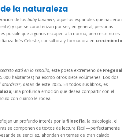
e la naturaleza
eración de los
baby-boomers,
aquellos españoles que nacieron
nte) y que se caracterizan por ser, en general, personas
 es posible que algunos escapen a la norma, pero este no es
fianza Inés Celeste, consultora y formadora en
crecimiento
 secreto está en lo sencillo,
este poeta extremeño de
Fregenal
5.000 habitantes) ha escrito otros siete volúmenes. Los dos
l atardecer
, datan de este 2025. En todos sus libros, es
raleza
; una profunda emoción que desea compartir con el
ínculo con cuanto le rodea.
flejan un profundo interés por la
filosofía
, la psicología, el
bras se componen de textos de lectura fácil —perfectamente
pesar de su sencillez, ahondan en temas de gran calado