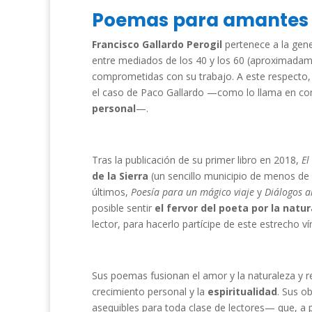
Poemas para amantes d
Francisco Gallardo Perogil
pertenece a la gen
entre mediados de los 40 y los 60 (aproximadame
comprometidas con su trabajo. A este respecto,
el caso de Paco Gallardo —como lo llama en con
personal
—.
Tras la publicación de su primer libro en 2018,
El
de la Sierra
(un sencillo municipio de menos de 
últimos,
Poesía para un mágico viaje
y
Diálogos a
posible sentir
el fervor del poeta por la natu
lector, para hacerlo partícipe de este estrecho v
Sus poemas fusionan el amor y la naturaleza y re
crecimiento personal y la
espiritualidad
. Sus o
asequibles para toda clase de lectores— que, a 