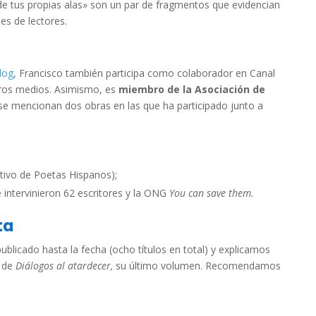
y de tus propias alas» son un par de fragmentos que evidencian
es de lectores.
log
, Francisco también participa como colaborador en Canal
tros medios. Asimismo, es
miembro de la Asociación de
 se mencionan dos obras en las que ha participado junto a
ctivo de Poetas Hispanos);
 intervinieron 62 escritores y la ONG
You can save them.
ta
blicado hasta la fecha (ocho títulos en total) y explicamos
r de
Diálogos al atardecer,
su último volumen. Recomendamos