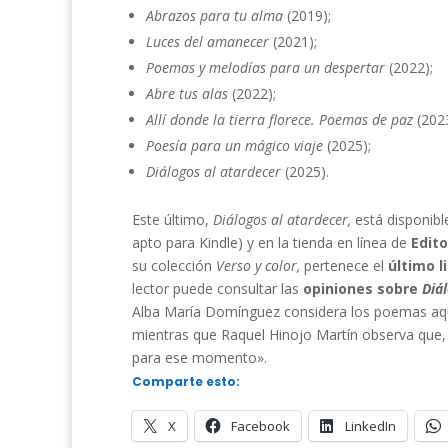
Abrazos para tu alma
(2019);
Luces del amanecer
(2021);
Poemas y melodías para un despertar
(2022);
Abre tus alas
(2022);
Allí donde la tierra florece. Poemas de paz
(202
Poesía para un mágico viaje
(2025);
Diálogos al atardecer
(2025).
Este último,
Diálogos al atardecer,
está disponib
apto para Kindle) y en la tienda en línea de
Edito
su colección
Verso y color,
pertenece el
último l
lector puede consultar las
opiniones sobre
Diá
Alba María Domínguez considera los poemas aquí
mientras que Raquel Hinojo Martín observa que
para ese momento».
Comparte esto:
X
Facebook
LinkedIn