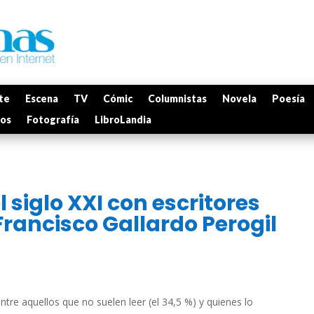
te
Escena
TV
Cómic
Columnistas
Novela
Poesía
mos
Fotografía
LibroLandia
l siglo XXI con escritores
rancisco Gallardo Perogil
tre aquellos que no suelen leer (el 34,5 %) y quienes lo