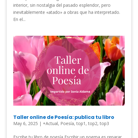
interior, sin nostalgia del pasado esplendor, pero
inevitablemente «atado» a obras que ha interpretado.
En el...
Taller online de Poesía: publica tu libro
May 6, 2025
|
+Actual
,
Poesía
,
top1
,
top2
,
top3
Escribe tu libro de poesía Escribir un poema es reparar