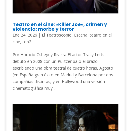
Teatro en el cine: «Killer Joe», crimen y
violencia; morbo y terror
Ene 24, 2026
|
El Teatroscopio
,
Escena
,
teatro en el
cine
,
top2
Por Horacio Otheguy Riveira El actor Tracy Letts
debutó en 2008 con un Pulitzer bajo el brazo
escribiendo una obra teatral de cuatro horas, Agosto
(en España gran éxito en Madrid y Barcelona por dos
compañías distintas, y en Hollywood una versión
cinematográfica muy...