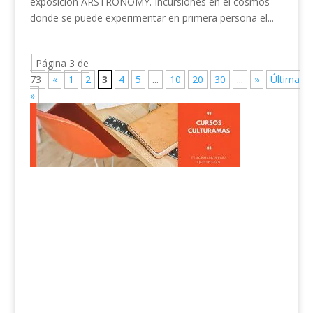
exposición ARSTRONOMY. Incursiones en el cosmos
donde se puede experimentar en primera persona el...
Página 3 de
73
«
1
2
3
4
5
...
10
20
30
...
»
Última
»