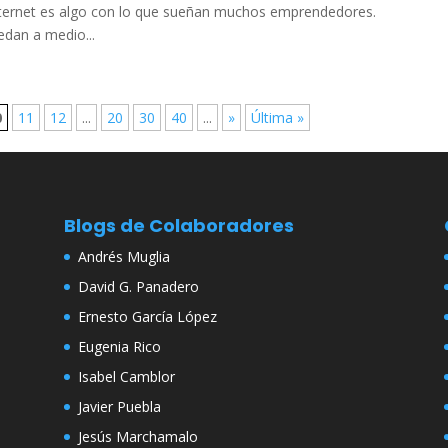
nternet es algo con lo que sueñan muchos emprendedores.
dan a medio...
0
11
12
...
20
30
40
...
»
Última »
Blogs de Colaboradores
Andrés Muglia
David G. Panadero
Ernesto García López
Eugenia Rico
Isabel Camblor
Javier Puebla
Jesús Marchamalo