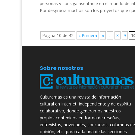
personas y consiga asentarse en el mundo de i
Por desgracia muchos son los proyectos que que
Página 10 de 42
« Primera
«
...
8
9
1
Sobre nosotros
Culturamas es una revista de información
cultural en Internet, independiente y de espíritu
colaborativo, donde generamos nuestros
propios contenidos en forma de reseñas,
entrevistas, novedades, concursos, columnas de
opinión, etc., para cada una de las secciones