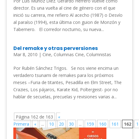
Por Luis Muñoz Díez. Gerardo Herrero vuelve como
director. Es una vuelta al cine de género con el que
inició su carrera, me refiero Al acecho (1987) o Desvío
al paraíso (1994), esta última con guion de Monzón y
Tabernero. El corredor nocturno, su nueva...
Del remake y otras perversiones
Mar 8, 2010
|
Cine
,
Columnas Cine
,
Columnistas
Por Rubén Sánchez Trigos. Se nos viene encima un
verdadero tsunami de remakes para los próximos
meses –Furia de titantes, Pesadilla en Elm Street, The
Crazies, Los pájaros, Karate Kid, Poltergeist- por no
hablar de secuelas, precuelas y revisiones varias a...
Página 162 de 163
«
Primera
«
...
10
20
30
...
159
160
161
162
1