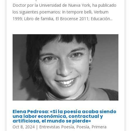
Doctor por la Universidad de Nueva York, ha publicado
los siguientes poemarios: In tempore belli, Verbum
1999; Libro de familia, El Brocense 2011; Educación...
Elena Pedrosa: «Si la poesía acaba siendo
una labor económica, contractual y
artificiosa, el mundo se pierde»
Oct 8, 2024
|
Entrevistas Poesía
,
Poesía
,
Primera