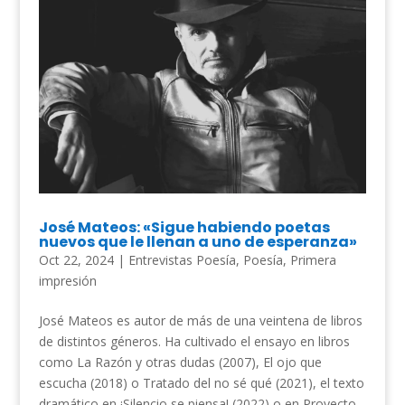
José Mateos: «Sigue habiendo poetas
nuevos que le llenan a uno de esperanza»
Oct 22, 2024
|
Entrevistas Poesía
,
Poesía
,
Primera
impresión
José Mateos es autor de más de una veintena de libros
de distintos géneros. Ha cultivado el ensayo en libros
como La Razón y otras dudas (2007), El ojo que
escucha (2018) o Tratado del no sé qué (2021), el texto
dramático en ¡Silencio se piensa! (2022) o en Proyecto...