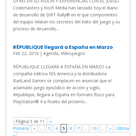
OFRECEN SU VISIÓN Y EXPERIENCIAS CON EL JUEGO
Codemasters y Koch Media han lanzado hoy el diario
de desarrollo de DiRT Rally® en el que componentes
del equipo relatan los secretos del éxito del juego y su
proceso de desarrollo...
RÉPUBLIQUE llegará a España en Marzo
Feb 22, 2016
|
Agenda
,
Videojuegos
RÉPUBLIQUE LLEGARÁ A ESPAÑA EN MARZO La
compañía editora NIS America y la distribuidora
BadLand Games se complacen en anunciar que el
aclamado juego episódico de acción y sigilo,
République, llegará a España en formato físico para
PlayStation® 4 a finales del próximo...
Página 5 de 11
«
Primera
«
...
3
4
5
6
7
...
10
...
»
Última
»