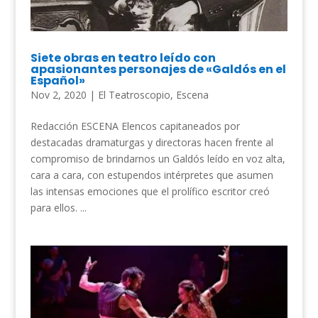
Siete obras en teatro leído con
apasionantes personajes de «Galdós en el
Español»
Nov 2, 2020
|
El Teatroscopio
,
Escena
Redacción ESCENA Elencos capitaneados por
destacadas dramaturgas y directoras hacen frente al
compromiso de brindarnos un Galdós leído en voz alta,
cara a cara, con estupendos intérpretes que asumen
las intensas emociones que el prolífico escritor creó
para ellos. ...