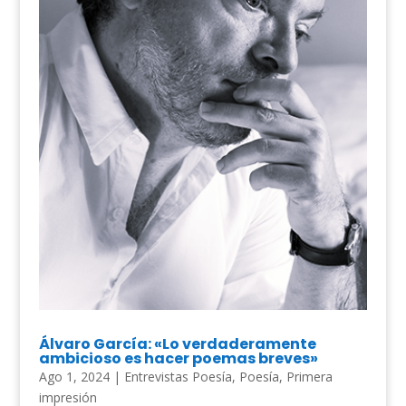
Álvaro García: «Lo verdaderamente
ambicioso es hacer poemas breves»
Ago 1, 2024
|
Entrevistas Poesía
,
Poesía
,
Primera
impresión