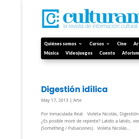
Quiénes somos
Cursos
Cine
Ar
Música
Videojuegos
Cuento
Aforis
Digestión idílica
May 17, 2013
|
Arte
Por Inmaculada Real. Violeta Nicolás, Digestión 
¿Es posible morir de repente? Latido a latido, v
(Something / Pulsaciones) Violeta Nicolás...