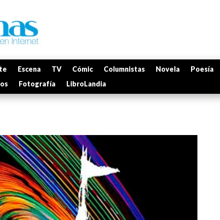
te
Escena
TV
Cómic
Columnistas
Novela
Poesía
mos
Fotografía
LibroLandia