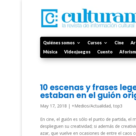
Quiénes somos
Cursos
Cine
Ar
Música
Videojuegos
Cuento
Aforis
10 escenas y frases leg
estaban en el guión ori
May 17, 2018
|
+Medios/Actualidad
,
top3
En cine, el guión es sólo el punto de partida, el 
desplieguen su creatividad; si además de creativi
azar, que vuelve en ocasiones de entre el caos co