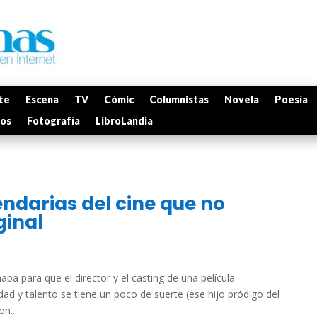
te
Escena
TV
Cómic
Columnistas
Novela
Poesía
mos
Fotografía
LibroLandia
endarias del cine que no
ginal
mapa para que el director y el casting de una película
dad y talento se tiene un poco de suerte (ese hijo pródigo del
n...