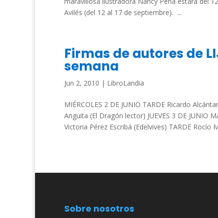
maravillosa ilustradora Nancy Peña estará del 12
Avilés (del 12 al 17 de septiembre). ...
Firmas de autores de LI
semana
Jun 2, 2010
|
LibroLandia
MIÉRCOLES 2 DE JUNIO TARDE Ricardo Alcántara (
Anguita (El Dragón lector) JUEVES 3 DE JUNIO M
Victoria Pérez Escribá (Edelvives) TARDE Rocío Ma
Sobre nosotros