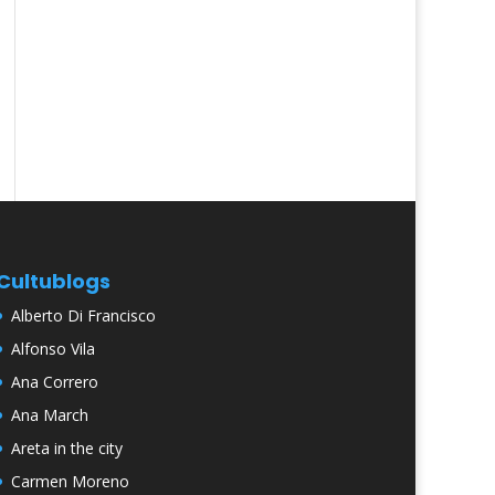
Cultublogs
Alberto Di Francisco
Alfonso Vila
Ana Correro
Ana March
Areta in the city
Carmen Moreno