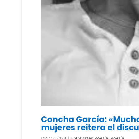
Concha García: «Mucha 
mujeres reitera el disc
Dic 15, 2024
|
Entrevistas Poesía
,
Poesía