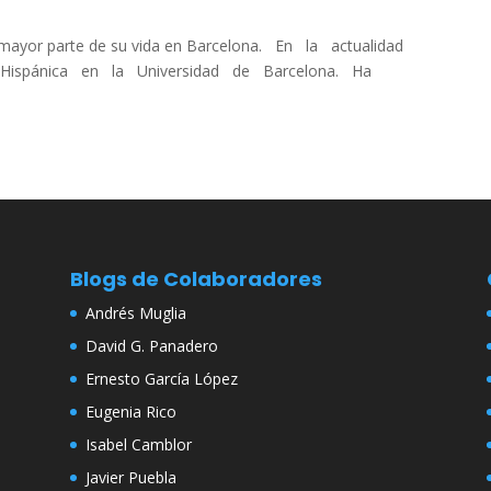
a mayor parte de su vida en Barcelona. En la actualidad
a Hispánica en la Universidad de Barcelona. Ha
Blogs de Colaboradores
Andrés Muglia
David G. Panadero
Ernesto García López
Eugenia Rico
Isabel Camblor
Javier Puebla