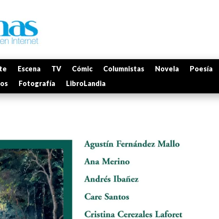
te
Escena
TV
Cómic
Columnistas
Novela
Poesía
mos
Fotografía
LibroLandia