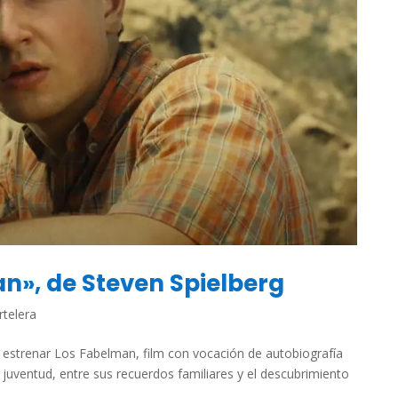
an», de Steven Spielberg
rtelera
 estrenar Los Fabelman, film con vocación de autobiografía
 y juventud, entre sus recuerdos familiares y el descubrimiento