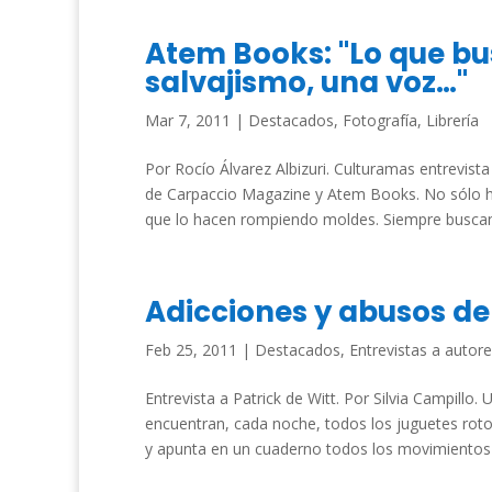
Atem Books: "Lo que bu
salvajismo, una voz…"
Mar 7, 2011
|
Destacados
,
Fotografía
,
Librería
Por Rocío Álvarez Albizuri. Culturamas entrevis
de Carpaccio Magazine y Atem Books. No sólo ha
que lo hacen rompiendo moldes. Siempre buscan a
Adicciones y abusos de
Feb 25, 2011
|
Destacados
,
Entrevistas a autor
Entrevista a Patrick de Witt. Por Silvia Campill
encuentran, cada noche, todos los juguetes roto
y apunta en un cuaderno todos los movimientos d