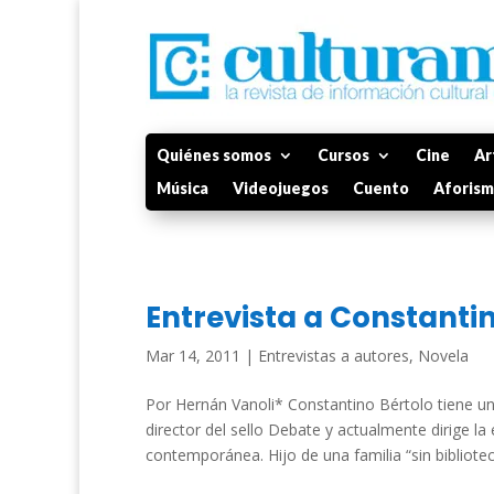
Quiénes somos
Cursos
Cine
Ar
Música
Videojuegos
Cuento
Aforis
Entrevista a Constanti
Mar 14, 2011
|
Entrevistas a autores
,
Novela
Por Hernán Vanoli* Constantino Bértolo tiene u
director del sello Debate y actualmente dirige la 
contemporánea. Hijo de una familia “sin biblioteca