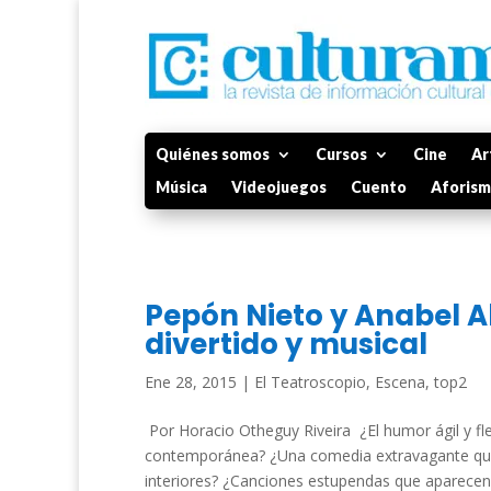
Quiénes somos
Cursos
Cine
Ar
Música
Videojuegos
Cuento
Aforis
Pepón Nieto y Anabel A
divertido y musical
Ene 28, 2015
|
El Teatroscopio
,
Escena
,
top2
Por Horacio Otheguy Riveira ¿El humor ágil y fle
contemporánea? ¿Una comedia extravagante que
interiores? ¿Canciones estupendas que aparecen