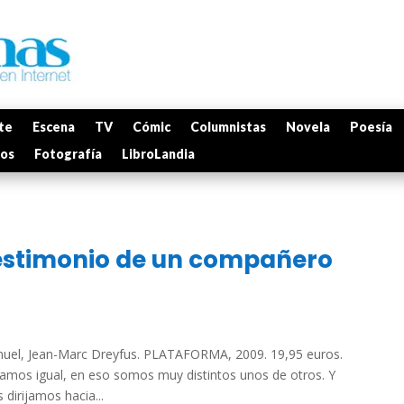
te
Escena
TV
Cómic
Columnistas
Novela
Poesía
mos
Fotografía
LibroLandia
testimonio de un compañero
amuel, Jean-Marc Dreyfus. PLATAFORMA, 2009. 19,95 euros.
amos igual, en eso somos muy distintos unos de otros. Y
dirijamos hacia...