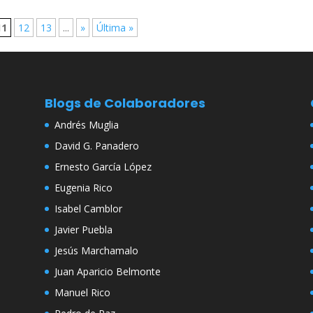
11
12
13
...
»
Última »
Blogs de Colaboradores
Andrés Muglia
David G. Panadero
Ernesto García López
Eugenia Rico
Isabel Camblor
Javier Puebla
Jesús Marchamalo
Juan Aparicio Belmonte
Manuel Rico