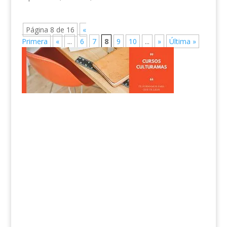
Página 8 de 16
«
Primera
«
...
6
7
8
9
10
...
»
Última »