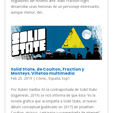
seguidores del noveno arte. Matt Fraction logró
desarrollar unas historias de un personaje interesante,
aunque menor, del...
Solid State, de Coulton, Fraction y
Monteys. Viñetas multimedia
Feb 25, 2019
|
Cómic
,
España
,
top1
Por Rubén Varillas En la contraportada de Solid State
(Gigamesh, 2019) se nos informa de que ésta “es la
novela gráfica que acompaña a Solid State, el nuevo
álbum conceptual [publicado en 2017] de Jonathan
Coulton, músico, cantautor y superestrella de internet”.