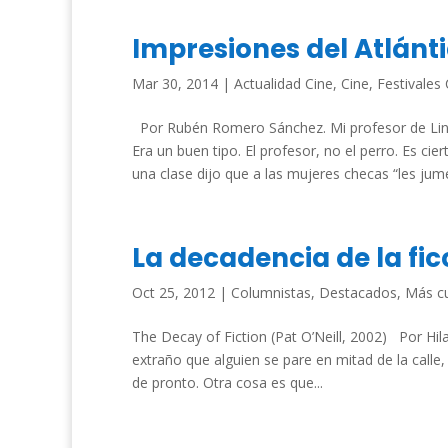
Impresiones del Atlánti
Mar 30, 2014
|
Actualidad Cine
,
Cine
,
Festivales 
Por Rubén Romero Sánchez. Mi profesor de Lingü
Era un buen tipo. El profesor, no el perro. Es c
una clase dijo que a las mujeres checas “les jumea
La decadencia de la fic
Oct 25, 2012
|
Columnistas
,
Destacados
,
Más cu
The Decay of Fiction (Pat O’Neill, 2002) Por 
extraño que alguien se pare en mitad de la calle
de pronto. Otra cosa es que...