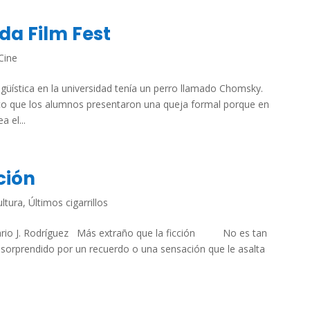
da Film Fest
Cine
ística en la universidad tenía un perro llamado Chomsky.
ierto que los alumnos presentaron una queja formal porque en
 el...
ción
ltura
,
Últimos cigarrillos
Hilario J. Rodríguez Más extraño que la ficción No es tan
, sorprendido por un recuerdo o una sensación que le asalta