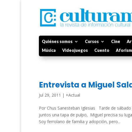
Quiénes somos
Cursos
Cine
Ar
Música
Videojuegos
Cuento
Aforis
Entrevista a Miguel Sal
Jul 29, 2011
|
+Actual
Por Chus Sanesteban Iglesias Tarde de sábado ,
juntos una tapa de pulpo, Miguel precisa su lug
Soy ferrolano de familia y adopción, pero...