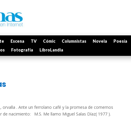
te
Escena
TV
Cómic
Columnistas
Novela
Poesía
mos
Fotografía
LibroLandia
as
 orvalla . Ante un ferrolano café y la promesa de comernos
ar de nacimiento: M.S. Me llamo Miguel Salas Díaz( 1977 ).