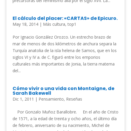
precursoras del feminismo allá por el siglo XVII. La...
El cálculo del placer: «CARTAS» de Epicuro.
May 18, 2014
|
Más cultura
,
top1
Por Ignacio González Orozco. Un estrecho brazo de
mar de menos de dos kilómetros de anchura separa la
Turquía anatolia de la isla helena de Samos, que en los
siglos VI y IV a. de C. figuró entre los emporios
culturales más importantes de Jonia, la tierra materna
del...
Cómo vivir o una vida con Montaigne, de
Sarah Bakewell
Dic 1, 2011
|
Pensamiento
,
Reseñas
Por Gonzalo Muñoz Barallobre. En el año de Cristo
de 1571, a la edad de treinta y ocho años, el último día
de febrero, aniversario de su nacimiento, Michel de