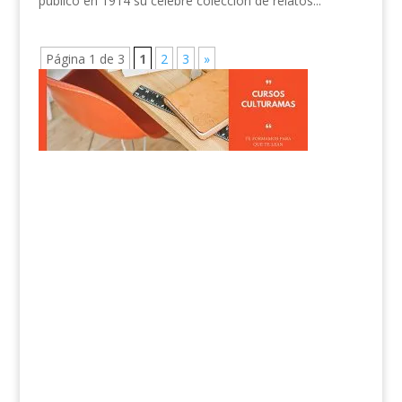
publicó en 1914 su célebre colección de relatos...
Página 1 de 3
1
2
3
»