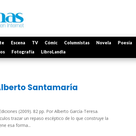
te
Escena
TV
Cómic
Columnistas
Novela
Poesía
mos
Fotografía
LibroLandia
Alberto Santamaría
diciones (2009). 82 pp. Por Alberto García-Teresa.
ulos trazar un repaso escéptico de lo que construye la
iene esa forma...