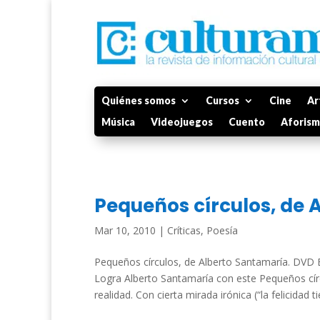
Quiénes somos
Cursos
Cine
Ar
Música
Videojuegos
Cuento
Aforis
Pequeños círculos, de 
Mar 10, 2010
|
Críticas
,
Poesía
Pequeños círculos, de Alberto Santamaría. DVD E
Logra Alberto Santamaría con este Pequeños círc
realidad. Con cierta mirada irónica (“la felicidad t