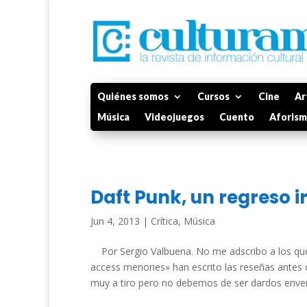
Quiénes somos
Cursos
Cine
Ar
Música
Videojuegos
Cuento
Aforis
Daft Punk, un regreso i
Jun 4, 2013
|
Crítica
,
Música
Por Sergio Valbuena. No me adscribo a los q
access menories» han escrito las reseñas antes de
muy a tiro pero no debemos de ser dardos enve