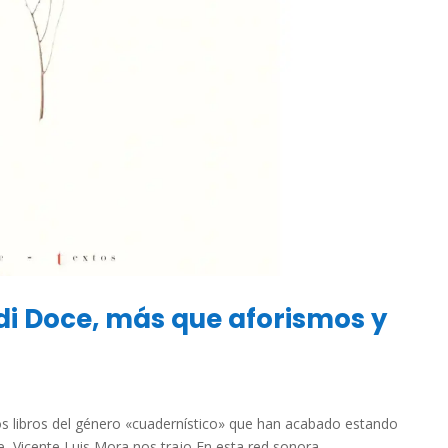
rdi Doce, más que aforismos y
os libros del género «cuadernístico» que han acabado estando
e, Vicente Luis Mora nos trajo En esta red sonora.