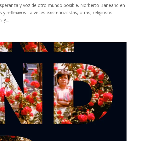
speranza y voz de otro mundo posible. Norberto Barleand en
y reflexivos –a veces existencialistas, otras, religiosos-
 y...