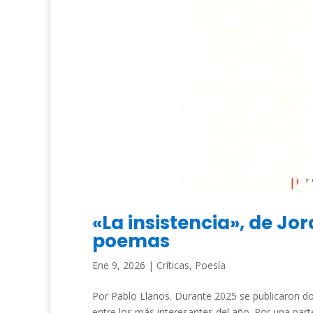
«La insistencia», de Jo
poemas
Ene 9, 2026
|
Críticas
,
Poesía
Por Pablo Llanos. Durante 2025 se publicaron d
entre los más interesantes del año. Por una part