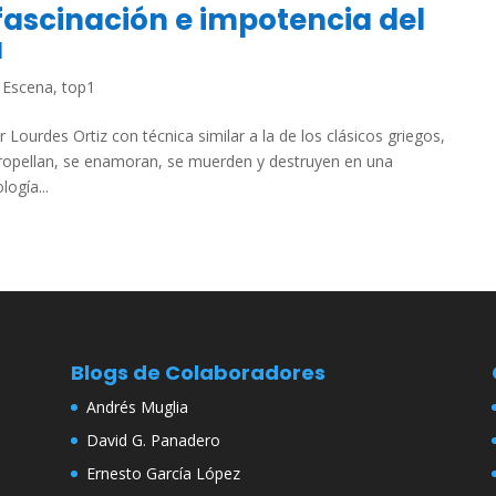
 fascinación e impotencia del
a
,
Escena
,
top1
Lourdes Ortiz con técnica similar a la de los clásicos griegos,
tropellan, se enamoran, se muerden y destruyen en una
ogía...
Blogs de Colaboradores
Andrés Muglia
David G. Panadero
Ernesto García López