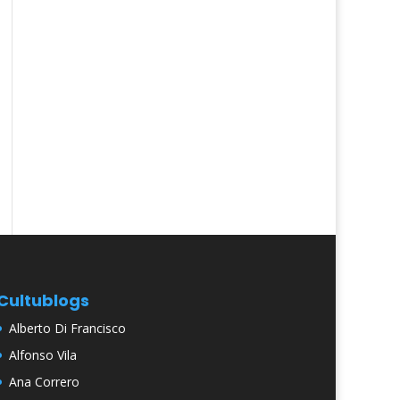
Cultublogs
Alberto Di Francisco
Alfonso Vila
Ana Correro