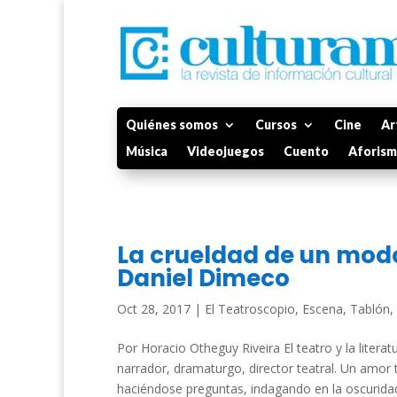
Quiénes somos
Cursos
Cine
Ar
Música
Videojuegos
Cuento
Aforis
La crueldad de un mod
Daniel Dimeco
Oct 28, 2017
|
El Teatroscopio
,
Escena
,
Tablón
,
Por Horacio Otheguy Riveira El teatro y la litera
narrador, dramaturgo, director teatral. Un amo
haciéndose preguntas, indagando en la oscuridad,