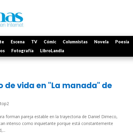
te
Escena
TV
Cómic
Columnistas
Novela
Poesía
mos
Fotografía
LibroLandia
o de vida en "La manada" de
top2
tura forman pareja estable en la trayectoria de Daniel Dimeco,
r tan intenso como inquietante porque está constantemente
...