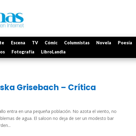
te
Escena
TV
Cómic
Columnistas
Novela
Poesía
mos
Fotografía
LibroLandia
ska Grisebach – Crítica
llo entra en una pequeña población. No azota el viento, no
oblemas de agua. El saloon no deja de ser un modesto bar
den...