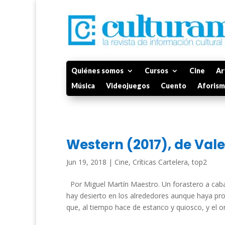
Quiénes somos
Cursos
Cine
Ar
Música
Videojuegos
Cuento
Aforis
Western (2017), de Vale
Jun 19, 2018
|
Cine
,
Críticas Cartelera
,
top2
Por Miguel Martín Maestro. Un forastero a caba
hay desierto en los alrededores aunque haya pr
que, al tiempo hace de estanco y quiosco, y el or