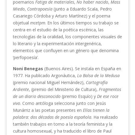
poemarios
Fatiga de materiales
,
No haber nacido
,
Mass
Miedo
,
Contrapoesía
(junto a Eduardo Scala, Pedro
Casariego Córdoba y Arturo Martínez) y el poema
objetual
mcetpm
. En los últimos tiempos su trabajo se
centra en el estudio de la poética escénica, las
tecnologías de la oralidad, los componentes visuales de
lo literario y la experimentación intergenérica,
elementos que confluyen en un género que denomina
‘perfopoesía’.
Noni Benegas
(Buenos Aires). Se instala en España en
1977. Ha publicado Argonáutica,
La Balsa de la Medusa
(premio nacional Miguel Hernández),
Cartografía
Ardiente
, (premio del Ministerio de Cultura),
Fragmentos
de un diario desconocido
(premio Esquío) y
De ese roce
vivo
. Como antóloga selecciona junto con Jesús
Munárriz a las poetas presentes en
Ellas tienen la
palabra: dos décadas de poesía española
. Ha realizado
también trabajos en torno a la teoría feminista y la
cultura homosexual, y ha traducido el libro de Paul