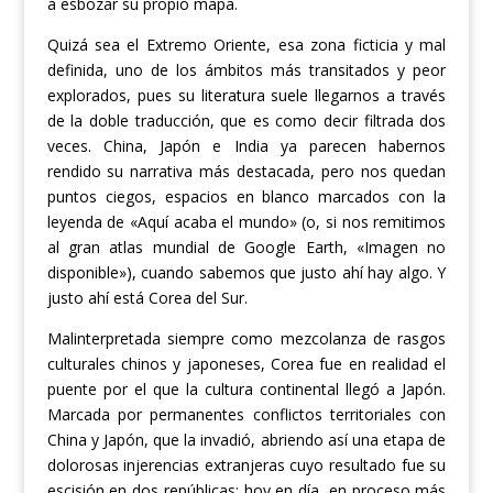
a esbozar su propio mapa.
Quizá sea el Extremo Oriente, esa zona ficticia y mal
definida, uno de los ámbitos más transitados y peor
explorados, pues su literatura suele llegarnos a través
de la doble traducción, que es como decir filtrada dos
veces. China, Japón e India ya parecen habernos
rendido su narrativa más destacada, pero nos quedan
puntos ciegos, espacios en blanco marcados con la
leyenda de «Aquí acaba el mundo» (o, si nos remitimos
al gran atlas mundial de Google Earth, «Imagen no
disponible»), cuando sabemos que justo ahí hay algo. Y
justo ahí está Corea del Sur.
Malinterpretada siempre como mezcolanza de rasgos
culturales chinos y japoneses, Corea fue en realidad el
puente por el que la cultura continental llegó a Japón.
Marcada por permanentes conflictos territoriales con
China y Japón, que la invadió, abriendo así una etapa de
dolorosas injerencias extranjeras cuyo resultado fue su
escisión en dos repúblicas; hoy en día, en proceso más