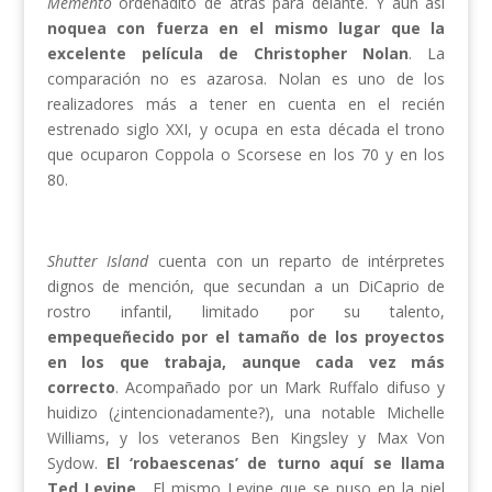
Memento
ordenadito de atrás para delante. Y aún así
noquea con fuerza en el mismo lugar que la
excelente película de Christopher Nolan
. La
comparación no es azarosa. Nolan es uno de los
realizadores más a tener en cuenta en el recién
estrenado siglo XXI, y ocupa en esta década el trono
que ocuparon Coppola o Scorsese en los 70 y en los
80.
Shutter Island
cuenta con un reparto de intérpretes
dignos de mención, que secundan a un DiCaprio de
rostro infantil, limitado por su talento,
empequeñecido por el tamaño de los proyectos
en los que trabaja, aunque cada vez más
correcto
. Acompañado por un Mark Ruffalo difuso y
huidizo (¿intencionadamente?), una notable Michelle
Williams, y los veteranos Ben Kingsley y Max Von
Sydow.
El ‘robaescenas’ de turno aquí se llama
Ted Levine
. El mismo Levine que se puso en la piel