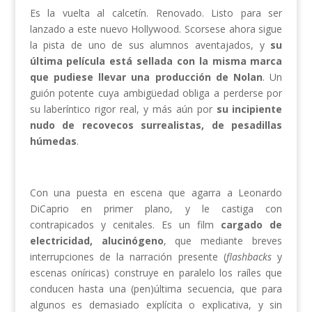
Es la vuelta al calcetín. Renovado. Listo para ser
lanzado a este nuevo Hollywood. Scorsese ahora sigue
la pista de uno de sus alumnos aventajados, y
su
última película está sellada con la misma marca
que pudiese llevar una producción de Nolan
. Un
guión potente cuya ambigüedad obliga a perderse por
su laberíntico rigor real, y más aún por
su incipiente
nudo de recovecos surrealistas, de pesadillas
húmedas
.
Con una puesta en escena que agarra a Leonardo
DiCaprio en primer plano, y le castiga con
contrapicados y cenitales. Es un film
cargado de
electricidad, alucinógeno
, que mediante breves
interrupciones de la narración presente (
flashbacks
y
escenas oníricas) construye en paralelo los raíles que
conducen hasta una (pen)última secuencia, que para
algunos es demasiado explícita o explicativa, y sin