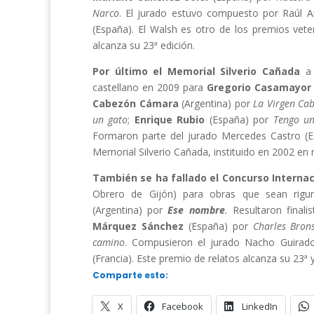
Narco
. El jurado estuvo compuesto por Raúl Ar
(España). El Walsh es otro de los premios ve
alcanza su 23ª edición.
Por último el Memorial Silverio Cañada
a 
castellano en 2009 para
Gregorio Casamayor
Cabezón Cámara
(Argentina) por
La Virgen Ca
un gato
;
Enrique Rubio
(España) por
Tengo un
Formaron parte del jurado Mercedes Castro (Esp
Memorial Silverio Cañada, instituido en 2002 en r
También se ha fallado el Concurso Internac
Obrero de Gijón) para obras que sean rigur
(Argentina) por
Ese nombre
.
Resultaron finalis
Márquez Sánchez
(España) por
Charles Bron
camino
. Compusieron el jurado Nacho Guirad
(Francia). Este premio de relatos alcanza su 23
Comparte esto:
X
Facebook
LinkedIn