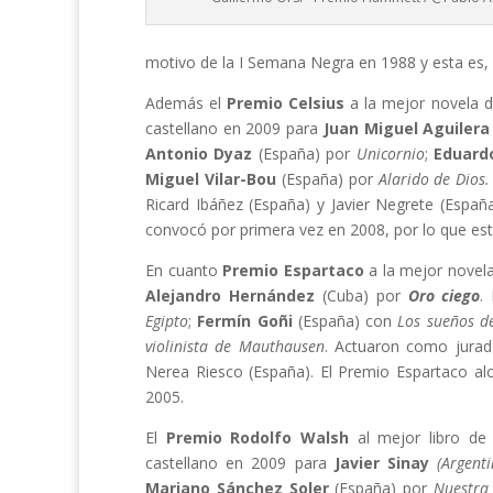
motivo de la I Semana Negra en 1988 y esta es, p
Además el
Premio Celsius
a la mejor novela de
castellano en 2009 para
Juan Miguel Aguilera
Antonio Dyaz
(España) por
Unicornio
;
Eduard
Miguel Vilar-Bou
(España) por
Alarido de Dios.
Ricard Ibáñez (España) y Javier Negrete (Españ
convocó por primera vez en 2008, por lo que est
En cuanto
Premio Espartaco
a la mejor novela
Alejandro Hernández
(Cuba) por
Oro ciego
.
Egipto
;
Fermín Goñi
(España) con
Los sueños d
violinista de Mauthausen
. Actuaron como jurad
Nerea Riesco (España). El Premio Espartaco alc
2005.
El
Premio Rodolfo Walsh
al mejor libro de 
castellano en 2009 para
Javier Sinay
(Argenti
Mariano Sánchez Soler
(España) por
Nuestra