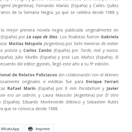
gemí (Argentina); Fernando Marías (España) y Carles Quílez
teranos de la Semana Negra, ya que se celebra desde 1988 y
la mejor primera novela negra publicada originalmente en
(España) por
La sopa de Dios
. Los finalistas fueron
Gabriela
beza
;
Matías Néspolo
(Argentina) por
Siete maneras de matar
a pistola
y
Carlos Zanón
(España) por
Tarde, mal y nunca
.
aña); Julio Murillo (España) y José Luis Muñoz (España). El
ecuerdo del editor gijonés, llegó este año a su 9ª edición.
ional de Relatos Policíacos
(en colaboración con el Ateneo
osamente originales e inéditas fue para
Enrique Ferrari
tas
Rafael Marín
(España) por
9 mm Parabellum
y
Javier
son era un cabrón
; y Laura Massolo (Argentina) por
El otro
o (España); Eduardo Monteverde (México y Sebastien Rutés
ª ya que se convoca desde 1988.
WhatsApp
Imprimir