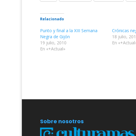
Relacionado
Punto y final a la XIII Semana
Crónicas neg
Negra de Gijón
18 julio, 20
19 julio, 2010
En «+Actual
En «+Actual»
Sobre nosotros