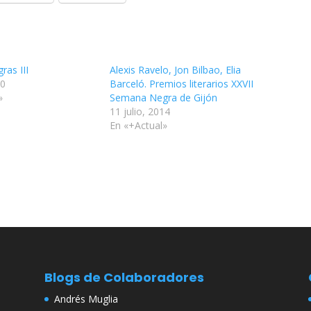
ras III
Alexis Ravelo, Jon Bilbao, Elia
10
Barceló. Premios literarios XXVII
»
Semana Negra de Gijón
11 julio, 2014
En «+Actual»
Blogs de Colaboradores
Andrés Muglia