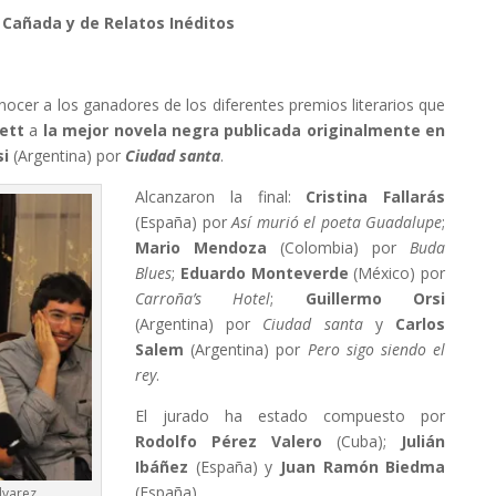
 Cañada y de Relatos Inéditos
ocer a los ganadores de los diferentes premios literarios que
ett
a
la mejor novela negra publicada originalmente en
si
(Argentina) por
Ciudad santa
.
Alcanzaron la final:
Cristina Fallarás
(España) por
Así murió el poeta Guadalupe
;
Mario Mendoza
(Colombia) por
Buda
Blues
;
Eduardo Monteverde
(México) por
Carroña’s Hotel
;
Guillermo Orsi
(Argentina) por
Ciudad santa
y
Carlos
Salem
(Argentina) por
Pero sigo siendo el
rey
.
El jurado ha estado compuesto por
Rodolfo Pérez Valero
(Cuba);
Julián
Ibáñez
(España) y
Juan Ramón Biedma
(España).
lvarez