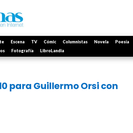
te
Escena
TV
Cómic
Columnistas
Novela
Poesía
mos
Fotografía
LibroLandia
 para Guillermo Orsi con