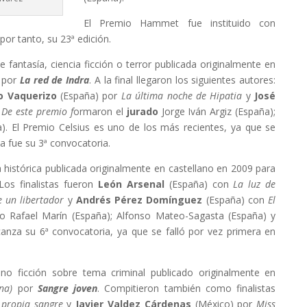
El Premio Hammet fue instituido con
or tanto, su 23ª edición.
 fantasía, ciencia ficción o terror publicada originalmente en
por
La red de Indra
. A la final llegaron los siguientes autores:
o Vaquerizo
(España) por
La última noche de Hipatia
y
José
 De este premio f
ormaron el
jurado
Jorge Iván Argiz (España);
a). El Premio Celsius es uno de los más recientes, ya que se
a fue su 3ª convocatoria.
 histórica publicada originalmente en castellano en 2009 para
 Los finalistas fueron
León Arsenal
(España) con
La luz de
e un libertador
y
Andrés Pérez Domínguez
(España) con
El
o Rafael Marín (España); Alfonso Mateo-Sagasta (España) y
anza su 6ª convocatoria, ya que se falló por vez primera en
no ficción sobre tema criminal publicado originalmente en
na)
por
Sangre joven
. Compitieron también como finalistas
 propia sangre
y
Javier Valdez Cárdenas
(México) por
Miss