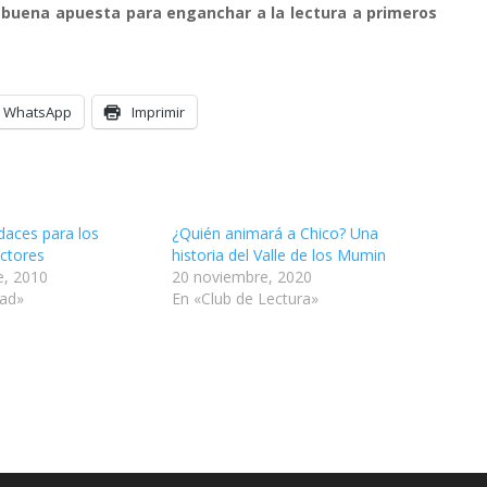
buena apuesta para enganchar a la lectura a primeros
WhatsApp
Imprimir
daces para los
¿Quién animará a Chico? Una
ctores
historia del Valle de los Mumin
e, 2010
20 noviembre, 2020
dad»
En «Club de Lectura»