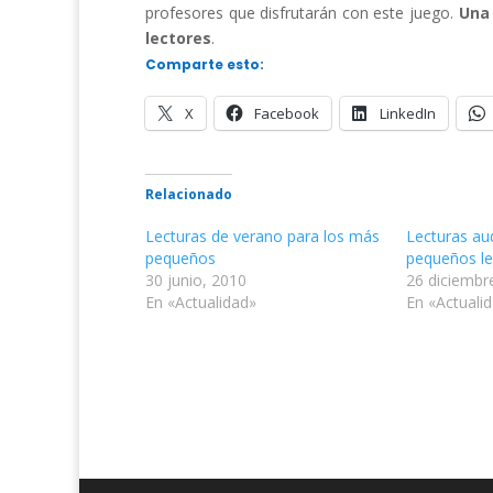
profesores que disfrutarán con este juego.
Una 
lectores
.
Comparte esto:
X
Facebook
LinkedIn
Relacionado
Lecturas de verano para los más
Lecturas au
pequeños
pequeños le
30 junio, 2010
26 diciembr
En «Actualidad»
En «Actuali