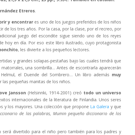
rnández Etreros
.
rir y encontrar
es uno de los juegos preferidos de los niños
r de los tres años. Por la casa, por la clase, por el recreo, por
radicional juego del escondite sigue siendo uno de los reyes
de hoy en día. Por eso este libro ilustrado, cuyo protagonista
honchito
, les divierte a los pequeños lectores.
rtidas y grandes solapas-pestañas bajo las cuales tendrá que
, matorrales, una sombrilla… Antes de escontrarla aparecerán
lmul, el Duende del Sombrero… Un libro además
muy
 las pequeñas manitas de los niños.
ve Jansson
(Helsinnki, 1914-2001) creó
todo un universo
xitos internacionales de la literatura de Finlandia. Unos seres
ños y los mayores. Una colección que propone
La Galera
y que
cionario de las palabras, Mumin pequeño diccionario de los
 será divertido para el niño pero también para los padres y