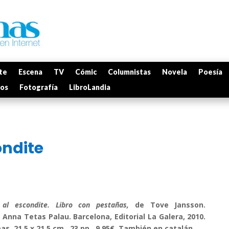
te
Escena
TV
Cómic
Columnistas
Novela
Poesía
mos
Fotografía
LibroLandia
ondite
l escondite. Libro con pestañas,
de Tove Jansson.
Anna Tetas Palau. Barcelona, Editorial La Galera, 2010.
s, 21,5 x 21,5 cm., 23 pp., 9.95€.
También en catalán.