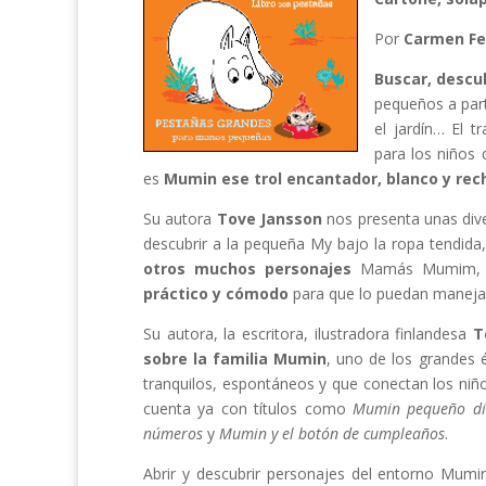
Por
Carmen Fe
Buscar, descub
pequeños a parti
el jardín… El t
para los niños 
es
Mumin ese trol encantador, blanco y rec
Su autora
Tove Jansson
nos presenta unas dive
descubrir a la pequeña My bajo la ropa tendida
otros muchos personajes
Mamás Mumim, He
práctico y cómodo
para que lo puedan manejar
Su autora, la escritora, ilustradora finlandesa
To
sobre la familia Mumin
, uno de los grandes é
tranquilos, espontáneos y que conectan los ni
cuenta ya con títulos como
Mumin pequeño dic
números
y
Mumin y el botón de cumpleaños
.
Abrir y descubrir personajes del entorno Mumin