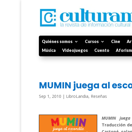
Quiénes somos
Cursos
Cine
Ar
Música
Videojuegos
Cuento
Aforis
MUMIN juega al esc
Sep 1, 2010
|
LibroLandia
,
Reseñas
MUMIN juega a
Traducción de 
Cartoné, solapa