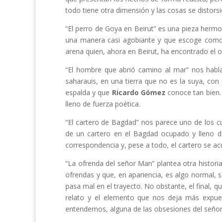
todo tiene otra dimensión y las cosas se distorsio
“El perro de Goya en Beirut” es una pieza hermo
una manera casi agobiante y que escoge como 
arena quien, ahora en Beirut, ha encontrado el ob
“El hombre que abrió camino al mar” nos habla d
saharauis, en una tierra que no es la suya, con
espalda y que
Ricardo Gómez
conoce tan bien. 
lleno de fuerza poética.
“El cartero de Bagdad” nos parece uno de los c
de un cartero en el Bagdad ocupado y lleno de c
correspondencia y, pese a todo, el cartero se ac
“La ofrenda del señor Man” plantea otra histor
ofrendas y que, en apariencia, es algo normal, 
pasa mal en el trayecto. No obstante, el final, q
relato y el elemento que nos deja más expuest
entendemos, alguna de las obsesiones del seño