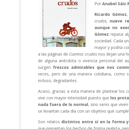
Por
Anabel Sáiz R
Ricardo Gómez
,
crudos,
nueve re
aunque no exe
Gómez
repasa al
sociedad. Cada un
mayor y podría co
a las páginas de
Cuentos crudos
nos dejan una h
de alguna anécdota o vivencia personal del au
surgen
frescos admirables que nos conm
veces, pero de una manera cotidiana, como su 
incluso, degradantes.
Acaso, gracias a esta manera de plantear los co
vive con mayor intensidad puesto que
los prot
nada fuera de lo normal
, sino seres que viven
se levantan cada día con un objetivo qué cumplir
Son relatos
distintos entre sí en la forma 
que presentan los hechos de forma realista, per