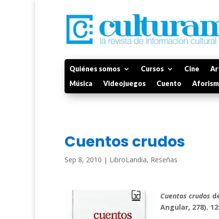
Quiénes somos
Cursos
Cine
Ar
Música
Videojuegos
Cuento
Aforis
Cuentos crudos
Sep 8, 2010
|
LibroLandia
,
Reseñas
Cuentos crudos
d
Angular, 278).
128