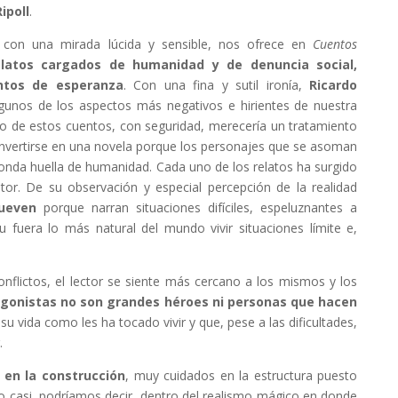
ipoll
.
 con una mirada lúcida y sensible, nos ofrece en
Cuentos
latos cargados de humanidad y de denuncia social,
ntos de esperanza
. Con una fina y sutil ironía,
Ricardo
gunos de los aspectos más negativos e hirientes de nuestra
o de estos cuentos, con seguridad, merecería un tratamiento
nvertirse en una novela porque los personajes que se asoman
onda huella de humanidad. Cada uno de los relatos ha surgido
tor. De su observación y especial percepción de la realidad
ueven
porque narran situaciones difíciles, espeluznantes a
fuera lo más natural del mundo vivir situaciones límite e,
nflictos, el lector se siente más cercano a los mismos y los
agonistas no son grandes héroes ni personas que hacen
 su vida como les ha tocado vivir y que, pese a las dificultades,
.
y en la construcción
, muy cuidados en la estructura puesto
o casi, podríamos decir, dentro del realismo mágico en donde