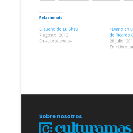
Relacionado
El sueño de Lu Shzu
«Diario en 
7 agosto, 2012
de Ricardo
En «LibroLandia»
28 julio, 20
En «LibroLa
Sobre nosotros