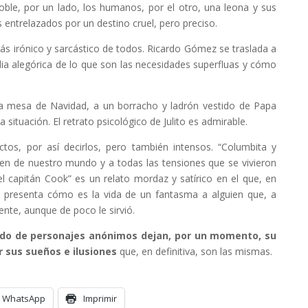
 doble, por un lado, los humanos, por el otro, una leona y sus
ntrelazados por un destino cruel, pero preciso.
 irónico y sarcástico de todos. Ricardo Gómez se traslada a
ia alegórica de lo que son las necesidades superfluas y cómo
 la mesa de Navidad, a un borracho y ladrón vestido de Papa
situación. El retrato psicológico de Julito es admirable.
os, por así decirlos, pero también intensos. “Columbita y
rigen de nuestro mundo y a todas las tensiones que se vivieron
el capitán Cook” es un relato mordaz y satírico en el que, en
k presenta cómo es la vida de un fantasma a alguien que, a
yente, aunque de poco le sirvió.
do de personajes anónimos dejan, por un momento, su
r sus sueños e ilusiones
que, en definitiva, son las mismas.
WhatsApp
Imprimir