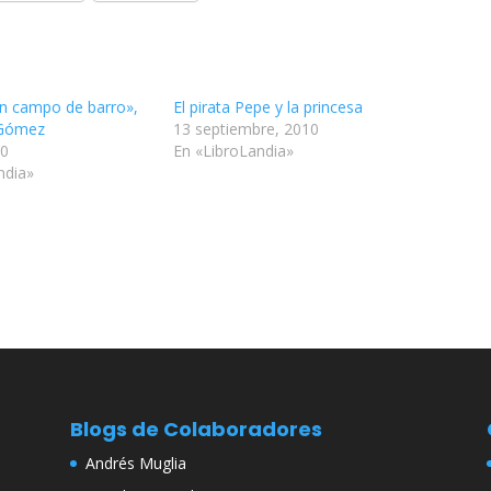
un campo de barro»,
El pirata Pepe y la princesa
 Gómez
13 septiembre, 2010
10
En «LibroLandia»
ndia»
Blogs de Colaboradores
Andrés Muglia