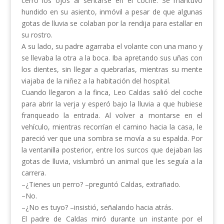
cerró los ojos al sentarse en el coche. Se mantuvo
hundido en su asiento, inmóvil a pesar de que algunas
gotas de lluvia se colaban por la rendija para estallar en
su rostro.
A su lado, su padre agarraba el volante con una mano y
se llevaba la otra a la boca. Iba apretando sus uñas con
los dientes, sin llegar a quebrarlas, mientras su mente
viajaba de la niñez a la habitación del hospital.
Cuando llegaron a la finca, Leo Caldas salió del coche
para abrir la verja y esperó bajo la lluvia a que hubiese
franqueado la entrada. Al volver a montarse en el
vehículo, mientras recorrían el camino hacia la casa, le
pareció ver que una sombra se movía a su espalda. Por
la ventanilla posterior, entre los surcos que dejaban las
gotas de lluvia, vislumbró un animal que les seguía a la
carrera.
–¿Tienes un perro? –preguntó Caldas, extrañado.
–No.
–¿No es tuyo? –insistió, señalando hacia atrás.
El padre de Caldas miró durante un instante por el