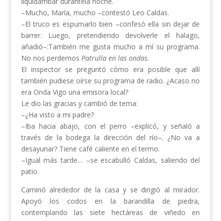
liquidámbar durantela noche.
–Mucho, María, mucho –contestó Leo Caldas.
–El truco es espumarlo bien –confesó ella sin dejar de
barrer. Luego, pretendiendo devolverle el halago,
añadió–:También me gusta mucho a mí su programa.
No nos perdemos
Patrulla en las ondas
.
El inspector se preguntó cómo era posible que allí
también pudiese oírse su programa de radio. ¿Acaso no
era Onda Vigo una emisora local?
Le dio las gracias y cambió de tema:
–¿Ha visto a mi padre?
–Iba hacia abajo, con el perro –explicó, y señaló a
través de la bodega la dirección del río–. ¿No va a
desayunar? Tiene café caliente en el termo.
–Igual más tarde… –se escabulló Caldas, saliendo del
patio.
Caminó alrededor de la casa y se dirigió al mirador.
Apoyó los codos en la barandilla de piedra,
contemplando las siete hectáreas de viñedo en