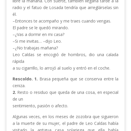
libre la mañana. Con suerte, también llegaría tarde a la
radio y el fatuo de Losada tendría que arreglárselas sin
él.
–Entonces te acompaño y me traes cuando vengas.
El padre se le quedó mirando.
–¿Vas a dormir en mi casa?
–Si me invitas… –dijo Leo.
–¿No trabajas mañana?
Leo Caldas se encogió de hombros, dio una calada
rápida
a su cigarrillo, lo arrojó al suelo y entró en el coche.
Rescoldo.
1.
Brasa pequeña que se conserva entre la
ceniza.
2.
Resto o residuo que queda de una cosa, en especial
de un
sentimiento, pasión o afecto.
Algunas veces, en los meses de zozobra que siguieron
a la muerte de su mujer, el padre de Leo Caldas había
visitado la antigua casa solariega que ella había