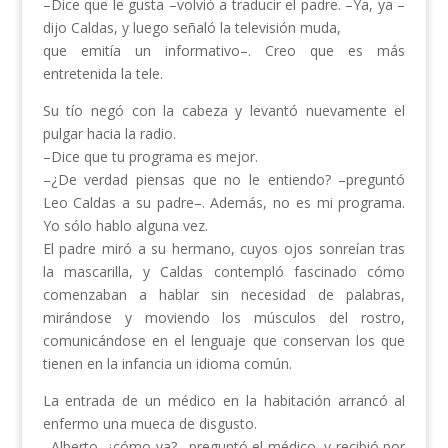
–Dice que le gusta –volvió a traducir el padre. –Ya, ya –
dijo Caldas, y luego señaló la televisión muda,
que emitía un informativo–. Creo que es más
entretenida la tele.
Su tío negó con la cabeza y levantó nuevamente el
pulgar hacia la radio.
–Dice que tu programa es mejor.
–¿De verdad piensas que no le entiendo? –preguntó
Leo Caldas a su padre–. Además, no es mi programa.
Yo sólo hablo alguna vez.
El padre miró a su hermano, cuyos ojos sonreían tras
la mascarilla, y Caldas contempló fascinado cómo
comenzaban a hablar sin necesidad de palabras,
mirándose y moviendo los músculos del rostro,
comunicándose en el lenguaje que conservan los que
tienen en la infancia un idioma común.
La entrada de un médico en la habitación arrancó al
enfermo una mueca de disgusto.
–Alberto, ¿cómo va? –preguntó el médico, y recibió por