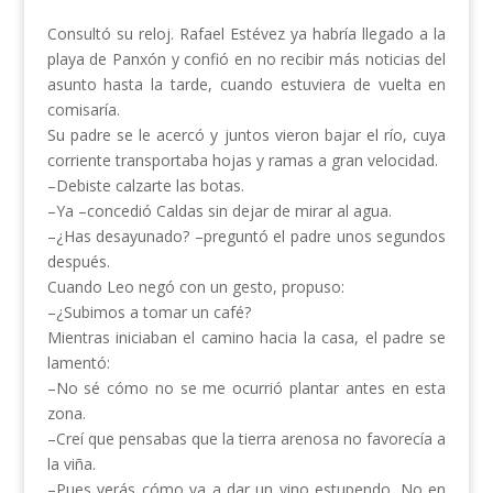
Consultó su reloj. Rafael Estévez ya habría llegado a la
playa de Panxón y confió en no recibir más noticias del
asunto hasta la tarde, cuando estuviera de vuelta en
comisaría.
Su padre se le acercó y juntos vieron bajar el río, cuya
corriente transportaba hojas y ramas a gran velocidad.
–Debiste calzarte las botas.
–Ya –concedió Caldas sin dejar de mirar al agua.
–¿Has desayunado? –preguntó el padre unos segundos
después.
Cuando Leo negó con un gesto, propuso:
–¿Subimos a tomar un café?
Mientras iniciaban el camino hacia la casa, el padre se
lamentó:
–No sé cómo no se me ocurrió plantar antes en esta
zona.
–Creí que pensabas que la tierra arenosa no favorecía a
la viña.
–Pues verás cómo va a dar un vino estupendo. No en