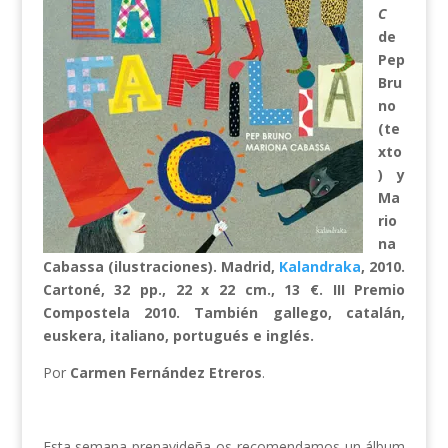
C
de
Pep
Bru
no
(te
xto
) y
Ma
rio
na
Cabassa (ilustraciones). Madrid,
Kalandraka
, 2010.
Cartoné, 32 pp., 22 x 22 cm., 13 €. III Premio
Compostela 2010. También gallego, catalán,
euskera, italiano, portugués e inglés.
Por
Carmen Fernández Etreros
.
Esta semana prenavideña os recomendamos un álbum