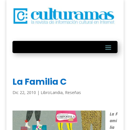
La Familia C
Dic 22, 2010
|
LibroLandia
,
Reseñas
La F
ami
lia