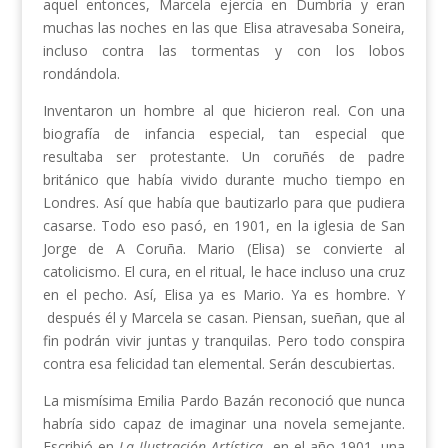
aquel entonces, Marcela ejercía en Dumbría y eran
muchas las noches en las que Elisa atravesaba Soneira,
incluso contra las tormentas y con los lobos
rondándola.
Inventaron un hombre al que hicieron real. Con una
biografía de infancia especial, tan especial que
resultaba ser protestante. Un coruñés de padre
británico que había vivido durante mucho tiempo en
Londres. Así que había que bautizarlo para que pudiera
casarse. Todo eso pasó, en 1901, en la iglesia de San
Jorge de A Coruña. Mario (Elisa) se convierte al
catolicismo. El cura, en el ritual, le hace incluso una cruz
en el pecho. Así, Elisa ya es Mario. Ya es hombre. Y
después él y Marcela se casan. Piensan, sueñan, que al
fin podrán vivir juntas y tranquilas. Pero todo conspira
contra esa felicidad tan elemental. Serán descubiertas.
La mismísima Emilia Pardo Bazán reconoció que nunca
habría sido capaz de imaginar una novela semejante.
Escribió en
La Ilustración Artística
, en el año 1901, una