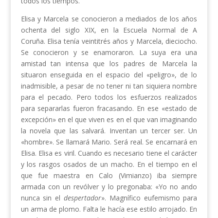
todos los tiempos.
Elisa y Marcela se conocieron a mediados de los años
ochenta del siglo XIX, en la Escuela Normal de A
Coruña. Elisa tenía veintitrés años y Marcela, dieciocho.
Se conocieron y se enamoraron. La suya era una
amistad tan intensa que los padres de Marcela la
situaron enseguida en el espacio del «peligro», de lo
inadmisible, a pesar de no tener ni tan siquiera nombre
para el pecado. Pero todos los esfuerzos realizados
para separarlas fueron fracasando. En ese «estado de
excepción» en el que viven es en el que van imaginando
la novela que las salvará. Inventan un tercer ser. Un
«hombre». Se llamará Mario. Será real. Se encarnará en
Elisa. Elisa es viril. Cuando es necesario tiene el carácter
y los rasgos osados de un macho. En el tiempo en el
que fue maestra en Calo (Vimianzo) iba siempre
armada con un revólver y lo pregonaba: «Yo no ando
nunca sin el
despertador
». Magnífico eufemismo para
un arma de plomo. Falta le hacía ese estilo arrojado. En