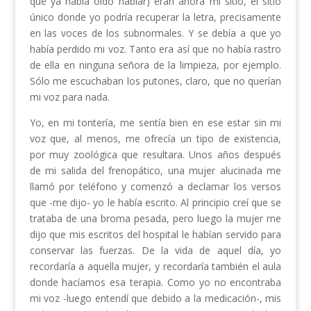
que ya había oído hablar) eran ahora mi sitio, el sitio
único donde yo podría recuperar la letra, precisamente
en las voces de los subnormales. Y se debía a que yo
había perdido mi voz. Tanto era así que no había rastro
de ella en ninguna señora de la limpieza, por ejemplo.
Sólo me escuchaban los putones, claro, que no querían
mi voz para nada.
Yo, en mi tontería, me sentía bien en ese estar sin mi
voz que, al menos, me ofrecía un tipo de existencia,
por muy zoológica que resultara. Unos años después
de mi salida del frenopático, una mujer alucinada me
llamó por teléfono y comenzó a declamar los versos
que -me dijo- yo le había escrito. Al principio creí que se
trataba de una broma pesada, pero luego la mujer me
dijo que mis escritos del hospital le habían servido para
conservar las fuerzas. De la vida de aquel día, yo
recordaría a aquella mujer, y recordaría también el aula
donde hacíamos esa terapia. Como yo no encontraba
mi voz -luego entendí que debido a la medicación-, mis