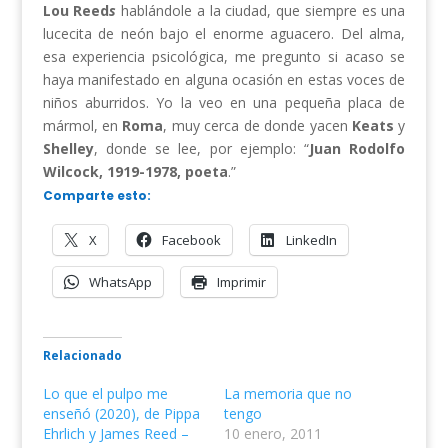
Lou Reed
s
hablándole a la ciudad, que siempre es una
lucecita de neón bajo el enorme aguacero. Del alma,
esa experiencia psicológica, me pregunto si acaso se
haya manifestado en alguna ocasión en estas voces de
niños aburridos. Yo la veo en una pequeña placa de
mármol, en
Roma
, muy cerca de donde yacen
Keats
y
Shelley
, donde se lee, por ejemplo: “
Juan Rodolfo
Wilcock, 1919-1978, poeta
.”
Comparte esto:
X
Facebook
LinkedIn
WhatsApp
Imprimir
Relacionado
Lo que el pulpo me
La memoria que no
enseñó (2020), de Pippa
tengo
Ehrlich y James Reed –
10 enero, 2011