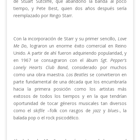
de Stuart Sutcliffe, que abandonó la banda al poco
tiempo, y Pete Best, quien dos años después sería
reemplazado por Ringo Starr.
Con la incorporación de Starr y su primer sencillo,
Love
Me Do
, lograron un enorme éxito comercial en Reino
Unido. A partir de ahí fueron adquiriendo popularidad, y
en 1967 se consagraron con el ábum
Sgt. Pepper’s
Lonely Hearts Club Band
, considerado por muchos
como una obra maestra.
Los Beatles
se convirtieron en
parte fundamental de una década que los encumbraría
hacia la primera posición como los artistas más
exitosos de todos los tiempos y en la que tendrían
oportunidad de tocar géneros musicales tan diversos
como el
skiflle
–folk con rasgos de
jazz
y
blues
-, la
balada pop o el rock psicodélico.