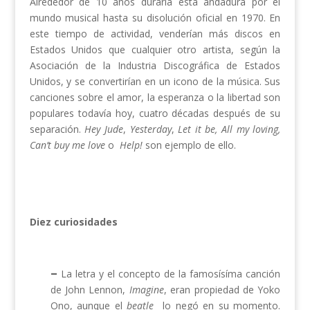
Alrededor de 10 años duraría esta andadura por el
mundo musical hasta su disolución oficial en 1970. En
este tiempo de actividad, venderían más discos en
Estados Unidos que cualquier otro artista, según la
Asociación de la Industria Discográfica de Estados
Unidos, y se convertirían en un icono de la música. Sus
canciones sobre el amor, la esperanza o la libertad son
populares todavía hoy, cuatro décadas después de su
separación.
Hey Jude
,
Yesterday
,
Let it be, All my loving,
Can’t buy me love
o
Help!
son ejemplo de ello.
Diez curiosidades
–
La letra y el concepto de la famosísíma canción
de John Lennon,
Imagine
, eran propiedad de Yoko
Ono, aunque el
beatle
lo negó en su momento.