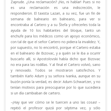
Zaprude. ¿Una reclamación? ¡No, ni hablar! Pues si no
es una reclamación es una indiscreción, le
respondieron. El taxista Lazari, a su vez, fue un fin de
semana de balneario en balneario, para ver si
encontraba al Cartero y a su Štefa y ofrecerles toda la
ayuda de 10 los habitantes del bloque, tanto un
enchufe para los médicos como un apoyo económico,
con tal de que el señor Cartero no pidiera la invalidez. Y,
por supuesto, no lo encontró, porque el Cartero estaba
en el balneario de Bizovac, y a quién se le iba a ocurrir
buscarlo allí, si Apostolovski había dicho que Bizovac
no era para las rodillas. Y al final el Cartero volvió, sano
y renovado. Todos se mostraron satisfechos. Y
también Karlo Adum y su señora Ivanka, aunque en su
buzón ponía la verdad, es decir: Adum-Schwartzer, y no
tenían motivos para preocuparse por lo que sucediera
si un día cambiaban de cartero.
–¡Hay que ver cómo se le tuercen a uno las cosas! –
repitió el profesor quizá por séptima vez, y sólo