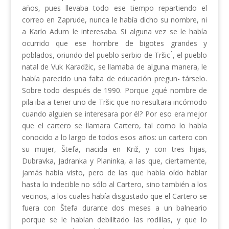
años, pues llevaba todo ese tiempo repartiendo el
correo en Zaprude, nunca le había dicho su nombre, ni
a Karlo Adum le interesaba. Si alguna vez se le había
ocurrido que ese hombre de bigotes grandes y
poblados, oriundo del pueblo serbio de Tršic ́, el pueblo
natal de Vuk Karadžic, se llamaba de alguna manera, le
había parecido una falta de educación pregun- társelo.
Sobre todo después de 1990. Porque ¿qué nombre de
pila iba a tener uno de Tršic que no resultara incómodo
cuando alguien se interesara por él? Por eso era mejor
que el cartero se llamara Cartero, tal como lo había
conocido a lo largo de todos esos años: un cartero con
su mujer, Štefa, nacida en Križ, y con tres hijas,
Dubravka, Jadranka y Planinka, a las que, ciertamente,
jamás había visto, pero de las que había oído hablar
hasta lo indecible no sólo al Cartero, sino también a los
vecinos, a los cuales había disgustado que el Cartero se
fuera con Štefa durante dos meses a un balneario
porque se le habían debilitado las rodillas, y que lo