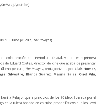
sySmWrgI[/youtube]
ndo su última película,
The Pelayos
)
s
en colaboración con Periodista Digital, y para esta primera
os de Eduard Cortés, director de cine que acaba de presentar
 última película,
The Pelayos
, protagonizada por
Lluis
Homar
,
gel Silvestre
,
Blanca Suárez
,
Marina Salas
,
Oriol Vila
,
 familia Pelayo, que a principios de los 90 ideó, liderada por el
go en la ruleta basado en cálculos probabilísticos que los llevó