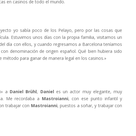
etas en casinos de todo el mundo.
oyecto yo sabía poco de los Pelayo, pero por las cosas que
ícula. Estuvimos unos días con la propia familia, visitamos un
 del día con ellos, y cuando regresamos a Barcelona teníamos
s con denominación de origen español. Qué bien hubiera sido
e método para ganar de manera legal en los casinos.»
ni» a
Daniel Brühl
,
Daniel
es un actor muy elegante, muy
ca. Me recordaba a
Mastroianni
, con ese punto infantil y
on trabajar con
Mastroianni
, puestos a soñar, y trabajar con