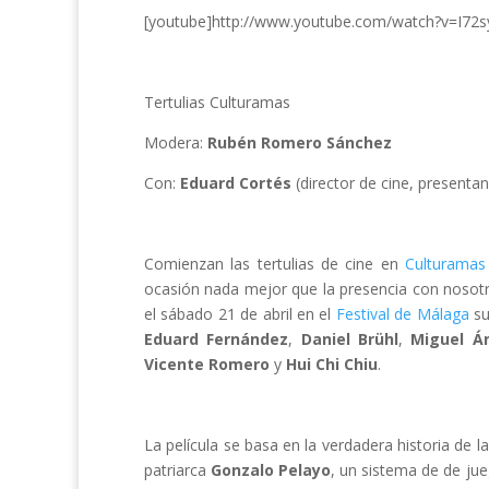
[youtube]http://www.youtube.com/watch?v=I72
Tertulias Culturamas
Modera:
Rubén Romero Sánchez
Con:
Eduard Cortés
(director de cine, presenta
Comienzan las tertulias de cine en
Culturama
ocasión nada mejor que la presencia con nosotr
el sábado 21 de abril en el
Festival de Málaga
su
Eduard
Fernández
,
Daniel Brühl
,
Miguel Án
Vicente Romero
y
Hui Chi Chiu
.
La película se basa en la verdadera historia de la
patriarca
Gonzalo Pelayo
, un sistema de de jue