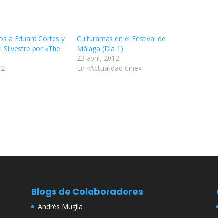
os a Eduard Cortés y
Culturamas en el Festival de
 Silvestre por «The
Málaga (Día 1)
23 abril, 2012
12
En «Actualidad Cine»
Blogs de Colaboradores
Andrés Muglia