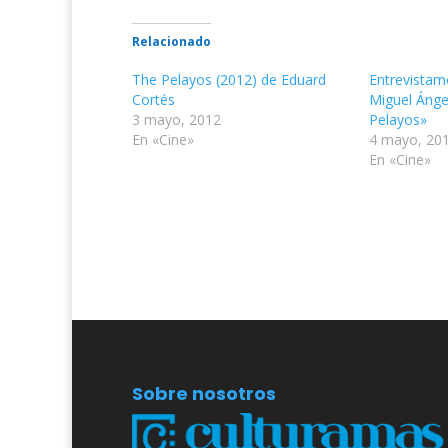
Relacionado
The Pelayos (2012) de Eduard
Entrevistam
Cortés
Miguel Ángel
3 mayo, 2012
Pelayos»
En «Cine»
4 mayo, 20
En «Cine»
Sobre nosotros