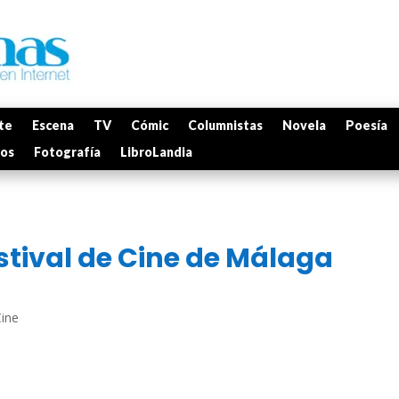
te
Escena
TV
Cómic
Columnistas
Novela
Poesía
mos
Fotografía
LibroLandia
stival de Cine de Málaga
Cine