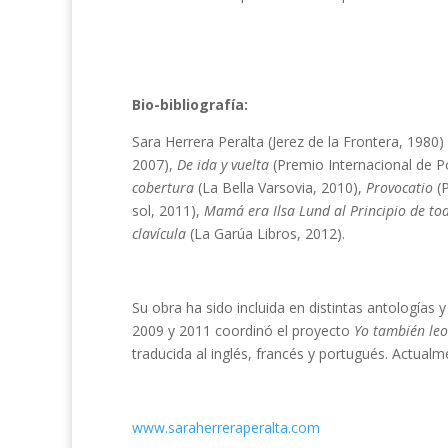
Bio-bibliografía:
Sara Herrera Peralta (Jerez de la Frontera, 1980
2007),
De ida y vuelta
(Premio Internacional de P
cobertura
(La Bella Varsovia, 2010),
Provocatio
(P
sol, 2011),
Mamá era Ilsa Lund al Principio de t
clavícula
(La Garúa Libros, 2012).
Su obra ha sido incluida en distintas antologías 
2009 y 2011 coordinó el proyecto
Yo también leo
traducida al inglés, francés y portugués. Actualm
www.saraherreraperalta.com