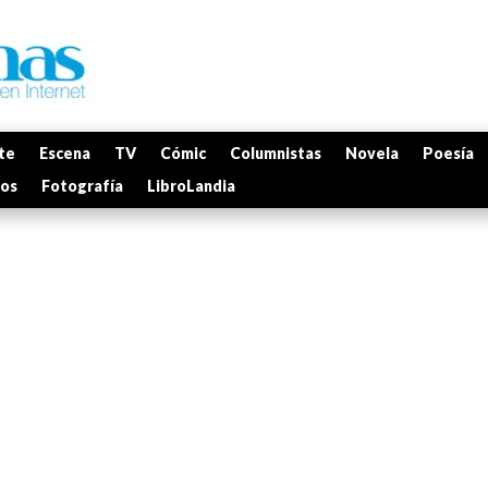
te
Escena
TV
Cómic
Columnistas
Novela
Poesía
mos
Fotografía
LibroLandia
a