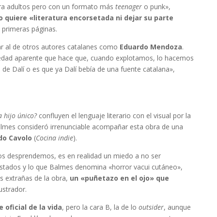
ara adultos pero con un formato más
teenager
o punk»,
 quiere «literatura encorsetada ni dejar su parte
 primeras páginas.
r al de otros autores catalanes como
Eduardo Mendoza
.
riedad aparente que hace que, cuando explotamos, lo hacemos
e Dalí o es que ya Dalí bebía de una fuente catalana»,
a hijo único?
confluyen el lenguaje literario con el visual por la
 Balmes consideró irrenunciable acompañar esta obra de una
rdo Cavolo
(
Cocina indie
).
os desprendemos, es en realidad un miedo a no ser
astados y lo que Balmes denomina «horror vacui cutáneo»,
 extrañas de la obra,
un «puñetazo en el ojo» que
ustrador.
oficial de la vida
, pero la cara B, la de lo
outsider
, aunque