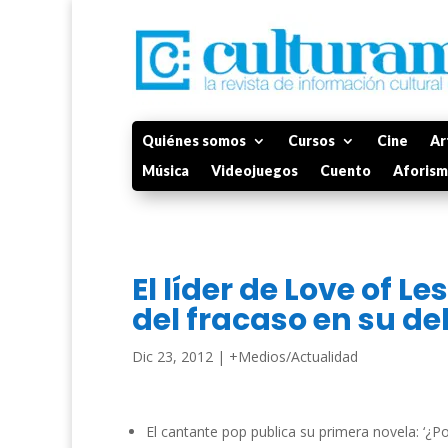
Quiénes somos
Cursos
Cine
Ar
Música
Videojuegos
Cuento
Aforis
El líder de Love of Le
del fracaso en su d
Dic 23, 2012
|
+Medios/Actualidad
El cantante pop publica su primera novela: ‘¿Por