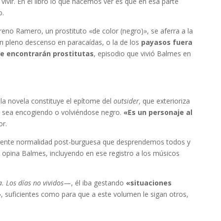
ivir. En el libro lo que hacemos ver es que en esa parte
o.
reno Ramero, un prostituto «de color (negro)», se aferra a la
en pleno descenso en paracaídas, o la de los
payasos fuera
de encontrarán prostitutas
, episodio que vivió Balmes en
 la novela constituye el epítome del
outsider,
que exterioriza
en sea encogiendo o volviéndose negro.
«Es un personaje al
or.
parente normalidad post-burguesa que desprendemos todos y
 opina Balmes, incluyendo en ese registro a los músicos
. Los días no vividos
—, él iba gestando
«situaciones
»
, suficientes como para que a este volumen le sigan otros,