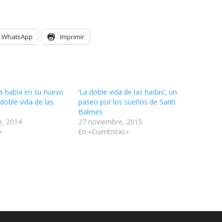
WhatsApp
Imprimir
s habla en su nuevo
‘La doble vida de las hadas’, un
 doble vida de las
paseo por los sueños de Santi
Balmes
e, 2014
27 noviembre, 2015
»
En «Cuentistas»