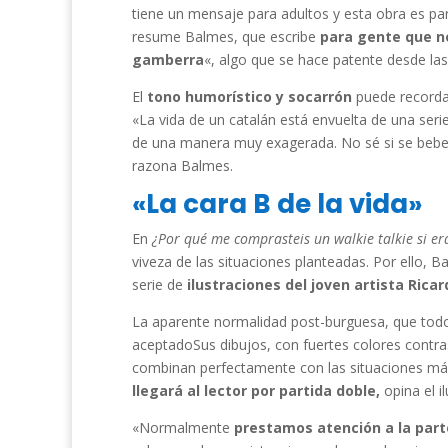
tiene un mensaje para adultos y esta obra es p
resume Balmes, que escribe
para gente que no
gamberra
«, algo que se hace patente desde las
El
tono humorístico y socarrón
puede recorda
«La vida de un catalán está envuelta de una se
de una manera muy exagerada. No sé si se bebe d
razona Balmes.
«La cara B de la vida»
En
¿Por qué me comprasteis un walkie talkie si er
viveza de las situaciones planteadas. Por ello,
serie de
ilustraciones del joven artista Rica
La aparente normalidad post-burguesa, que tod
aceptadoSus dibujos, con fuertes colores contr
combinan perfectamente con las situaciones más
llegará al lector por partida doble,
opina el il
«Normalmente
prestamos atención a la parte 