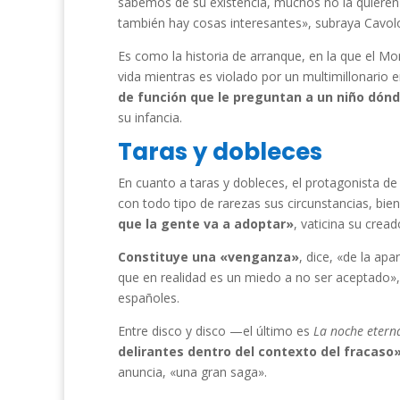
sabemos de su existencia, muchos no la quieren v
también hay cosas interesantes», subraya Cavol
Es como la historia de arranque, en la que el Mo
vida mientras es violado por un multimillonario 
de función que le preguntan a un niño dón
su infancia.
Taras y dobleces
En cuanto a taras y dobleces, el protagonista de
con todo tipo de rarezas sus circunstancias, bi
que la gente va a adoptar»
, vaticina su cread
Constituye una «venganza»
, dice, «de la a
que en realidad es un miedo a no ser aceptado»,
españoles.
Entre disco y disco —el último es
La noche eterna
delirantes dentro del contexto del fracaso
anuncia, «una gran saga».