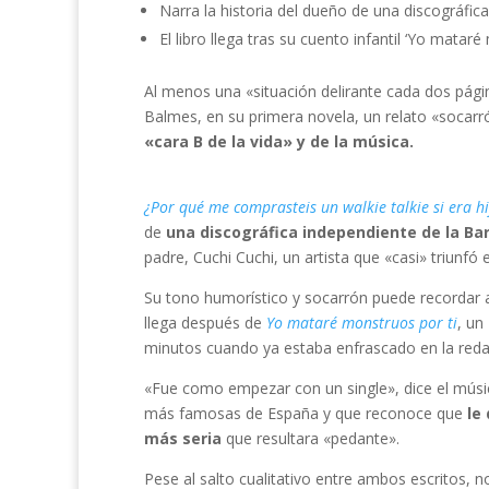
Narra la historia del dueño de una discográfi
El libro llega tras su cuento infantil ‘Yo mataré
Al menos una «situación delirante cada dos pági
Balmes, en su primera novela, un relato «socar
«cara B de la vida» y de la música.
¿Por qué me comprasteis un walkie talkie si era hi
de
una discográfica independiente de la Ba
padre, Cuchi Cuchi, un artista que «casi» triunfó
Su tono humorístico y socarrón puede recordar
llega después de
Yo mataré monstruos por ti
, un
minutos cuando ya estaba enfrascado en la redac
«Fue como empezar con un single», dice el músic
más famosas de España y que reconoce que
le 
más seria
que resultara «pedante».
Pese al salto cualitativo entre ambos escritos, n