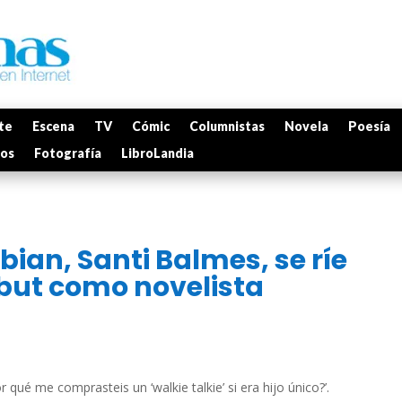
te
Escena
TV
Cómic
Columnistas
Novela
Poesía
mos
Fotografía
LibroLandia
sbian, Santi Balmes, se ríe
ebut como novelista
 qué me comprasteis un ‘walkie talkie’ si era hijo único?’.