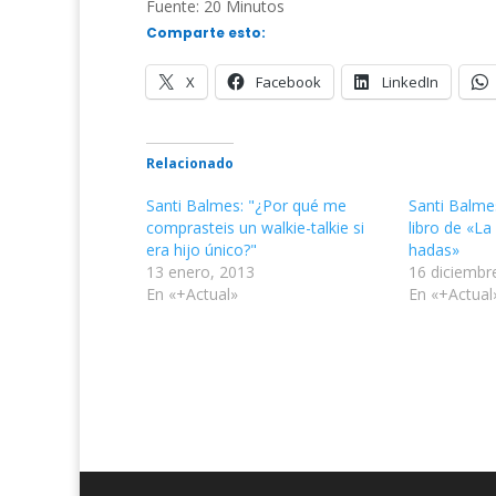
Fuente: 20 Minutos
Comparte esto:
X
Facebook
LinkedIn
Relacionado
Santi Balmes: "¿Por qué me
Santi Balme
comprasteis un walkie-talkie si
libro de «La
era hijo único?"
hadas»
13 enero, 2013
16 diciembr
En «+Actual»
En «+Actual