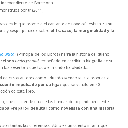
ca independiente de Barcelona
.
 monstruos por ti’ (2011).
nas» es lo que promete el cantante de Love of Lesbian, Santi
rón» y «esperpéntico» sobre
el fracaso, la marginalidad y la
jo único?
(Principal de los Libros) narra la historia del dueño
rcelona
underground,
empeñado en escribir la biografía de su
 en los sesenta y que todo el mundo ha olvidado.
 al de otros autores como Eduardo MendozaEsta propuesta
cuento impulsado por su hijas
que se ventiló en 40
ción de este libro.
o, que es líder de una de las bandas de pop independiente
daba «reparo» debutar como novelista con una historia
o son tantas las diferencias. «Uno es un cuento infantil que