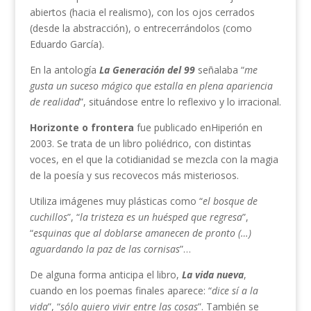
abiertos (hacia el realismo), con los ojos cerrados
(desde la abstracción), o entrecerrándolos (como
Eduardo García).
En la antología
La Generación del 99
señalaba “
me
gusta un suceso mágico que estalla en plena apariencia
de realidad
”, situándose entre lo reflexivo y lo irracional.
Horizonte o frontera
fue publicado enHiperión en
2003. Se trata de un libro poliédrico, con distintas
voces, en el que la cotidianidad se mezcla con la magia
de la poesía y sus recovecos más misteriosos.
Utiliza imágenes muy plásticas como “
el bosque de
cuchillos
”, “
la tristeza es un huésped que regresa
”,
“
esquinas que al doblarse amanecen de pronto (…)
aguardando la paz de las cornisas
”…
De alguna forma anticipa el libro,
La vida nueva
,
cuando en los poemas finales aparece: “
dice sí a la
vida
”, “
sólo quiero vivir entre las cosas
”. También se