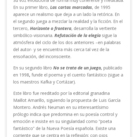
Su voz evoluciona de forma muy coherente y meditada.
En su primer libro,
Las cartas marcadas
, de 1995
aparece un realismo que deja a un lado la retórica. En
el segundo juega a mezclar la realidad y la ficción. En el
tercero,
Horizonte o frontera
, desarrolla la vertiente
simbólico-visionaria.
Refutación de la elegía
sigue la
atmósfera del ciclo de los dos anteriores –en palabras
del autor- y se encuentra más cerca tal vez de la
ensoñación, del inconsciente.
En su segundo libro
No se trata de un juego,
publicado
en 1998
,
funde el poema y el cuento fantástico (sigue a
los maestros Kafka y Cortázar).
Este libro fue reeditado por la editorial granadina
Maillot Amarillo, siguiendo la propuesta de Luis García
Montero. Andrés Neuman en su interesantísimo
prólogo indica que predomina en su poesía control y
emoción e insiste en su singularidad como “poeta
fantástico” de la Nueva Poesía española. Existe una
corriente que se centra en la reflexión: con ojos