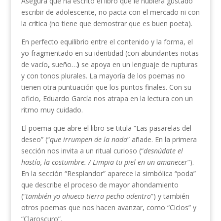
Asegura que ha escrito el libro que le hubiera gustado
escribir de adolescente, no pacta con el mercado ni con
la crítica (no tiene que demostrar que es buen poeta).
En perfecto equilibrio entre el contenido y la forma, el
yo fragmentado en su identidad (con abundantes notas
de vacío
,
sueño…
)
se apoya en un lenguaje de rupturas
y con tonos plurales. La mayoría de los poemas no
tienen otra puntuación que los puntos finales. Con su
oficio, Eduardo García nos atrapa en la lectura con un
ritmo muy cuidado.
El poema que abre el libro se titula “Las pasarelas del
deseo” (“
que irrumpen de la nada
” añade. En la primera
sección nos invita a un ritual curioso (“
desnúdate el
hastío, la costumbre. / Limpia tu piel en un amanecer
”).
En la sección “Resplandor” aparece la simbólica “poda”
que describe el proceso de mayor ahondamiento
(“
también yo ahueco tierra pecho adentro
”) y también
otros poemas que nos hacen avanzar, como “Ciclos” y
“Claroscuro”.