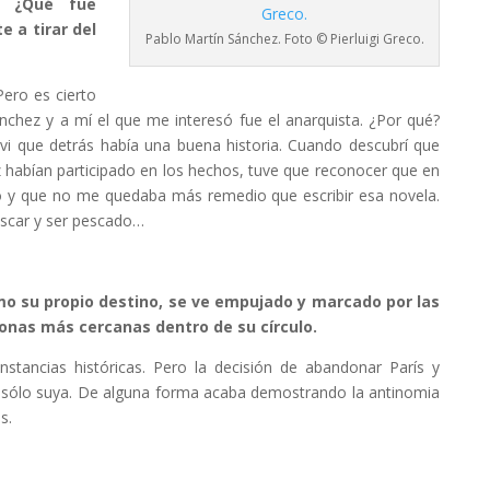
. ¿Qué fue
e a tirar del
Pablo Martín Sánchez. Foto © Pierluigi Greco.
Pero es cierto
chez y a mí el que me interesó fue el anarquista. ¿Por qué?
 vi que detrás había una buena historia. Cuando descubrí que
habían participado en los hechos, tuve que reconocer que en
lo y que no me quedaba más remedio que escribir esa novela.
pescar y ser pescado…
smo su propio destino, se ve empujado y marcado por las
onas más cercanas dentro de su círculo.
unstancias históricas. Pero la decisión de abandonar París y
y sólo suya. De alguna forma acaba demostrando la antinomia
s.