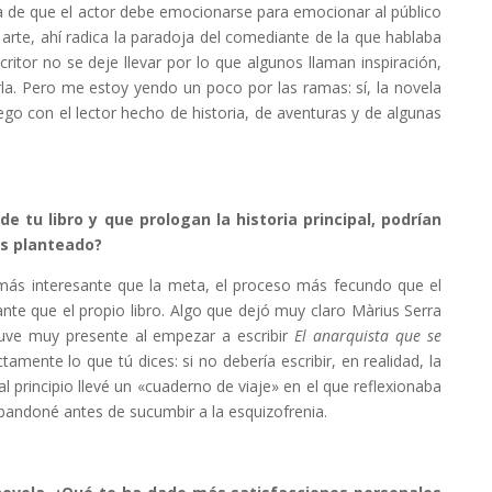
dea de que el actor debe emocionarse para emocionar al público
l arte, ahí radica la paradoja del comediante de la que hablaba
ritor no se deje llevar por lo que algunos llaman inspiración,
a. Pero me estoy yendo un poco por las ramas: sí, la novela
ego con el lector hecho de historia, de aventuras y de algunas
de tu libro y que prologan la historia principal, podrían
as planteado?
más interesante que la meta, el proceso más fecundo que el
ante que el propio libro. Algo que dejó muy claro Màrius Serra
tuve muy presente al empezar a escribir
El anarquista que se
amente lo que tú dices: si no debería escribir, en realidad, la
al principio llevé un «cuaderno de viaje» en el que reflexionaba
bandoné antes de sucumbir a la esquizofrenia.