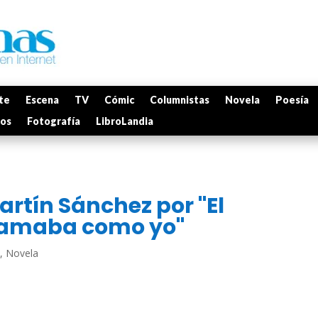
te
Escena
TV
Cómic
Columnistas
Novela
Poesía
mos
Fotografía
LibroLandia
artín Sánchez por "El
llamaba como yo"
,
Novela