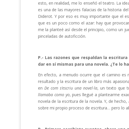
esto, en realidad, me lo enseñó el teatro. La i
es una de las mayores falacias de la historia de
Diderot. Y por eso es muy importante que el esc
que es un poco como el azar: hay que provocarl
me la planteé así desde el principio, como un ju
pinceladas de autoficción.
P.- Las razones que respaldan la escritura 
dar en sí mismas para una novela. ¿Te lo h
En efecto, a menudo ocurre que el camino es 
resultado y la escritura de un libro más apasion
en
De com s’escriu una novel·la
, un texto que 
llamaba como yo
, pues llegué a plantearme exact
novela de la escritura de la novela. Y, de hecho, 
sobre mi propio proceso de escritura… pero lo a